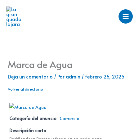
Ir
al
contenido
Marca de Agua
Deja un comentario
/ Por
admin
/
febrero 26, 2025
Volver al directorio
Categoría del anuncio
Comercio
Descripción corta
Purificadora Pureza y frescura en cada gota.