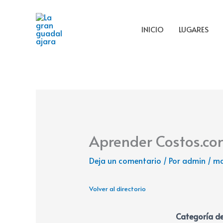
Ir
al
INICIO
LUGARES
contenido
Aprender Costos.co
Deja un comentario
/ Por
admin
/
ma
Volver al directorio
Categoría de