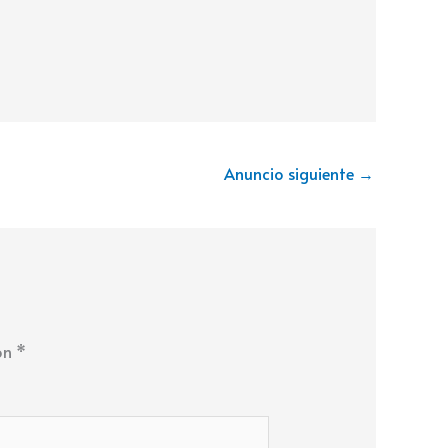
Anuncio siguiente
→
on
*