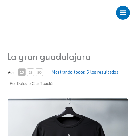
Ir
al
contenido
La gran guadalajara
Mostrando todos 5 los resultados
Ver
10
25
50
Camiseta Minerva GG