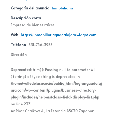
Categoría del anuncio
Inmobiliaria
Descripción corta
Empresa de bienes raíces
Web
https://inmobiliariaguadalajara.wiggot.com
Teléfono
331-746-3955
Dirección
Deprecated
: trim(): Passing null to parameter #1
($string) of type string is deprecated in
/home/valledelasacacia/public_html/lagranguadalaj
ara.com/wp-content/plugins/business-directory-
plugin/includes/helpers/class-field-display-list.php
on line
233
Av Piotr Chaikovski , La Estancia 45030 Zapopan,