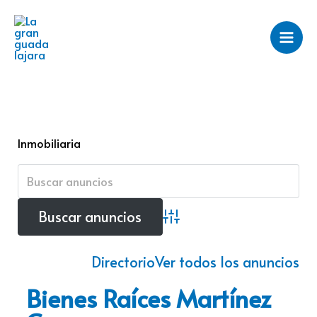
Ir
al
contenido
Inmobiliaria
Búsqueda avanzada
Directorio
Ver todos los anuncios
Bienes Raíces Martínez