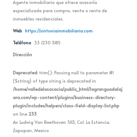
Agente inmobiliario que ofrece asesoría
especializada para compra, venta o renta de
inmuebles residenciales.
Web
https://sintoniainmobiliaria.com
Teléfono
33 1230 3185
Dirección
Deprecated
: trim(): Passing null to parameter #1
($string) of type string is deprecated in
/home/valledelasacacia/public_html/lagranguadalaj
ara.com/wp-content/plugins/business-directory-
plugin/includes/helpers/class-field-display-list.php
on line
233
Av. Ludwig Van Beethoven 5113, Col. La Estancia,
Zapopan, Mexico